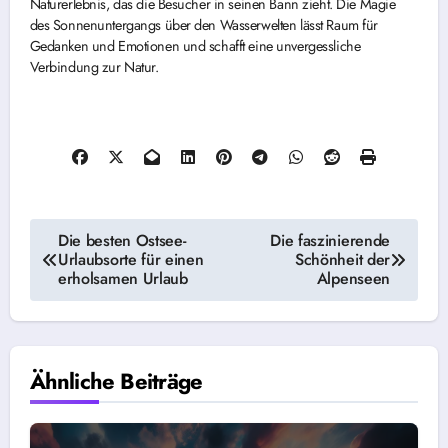
Naturerlebnis, das die Besucher in seinen Bann zieht. Die Magie
des Sonnenuntergangs über den Wasserwelten lässt Raum für
Gedanken und Emotionen und schafft eine unvergessliche
Verbindung zur Natur.
Beitragsnavigation
Die besten Ostsee-
Die faszinierende
Urlaubsorte für einen
Schönheit der
erholsamen Urlaub
Alpenseen
Ähnliche Beiträge