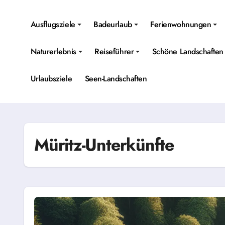
Skip
to
Ausflugsziele
Badeurlaub
Ferienwohnungen
content
Naturerlebnis
Reiseführer
Schöne Landschaften
Urlaubsziele
Seen-Landschaften
Müritz-Unterkünfte