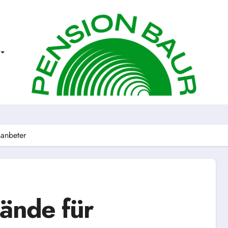
nanbeter
rände für