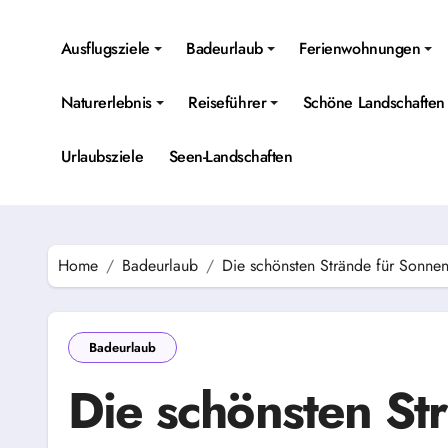
Skip
to
Ausflugsziele
Badeurlaub
Ferienwohnungen
content
Naturerlebnis
Reiseführer
Schöne Landschaften
Urlaubsziele
Seen-Landschaften
Home
Badeurlaub
Die schönsten Strände für Sonne
Badeurlaub
Die schönsten St