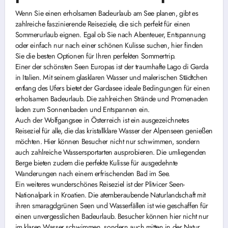
Wenn Sie einen erholsamen Badeurlaub am See planen, gibt es
zahlreiche faszinierende Reiseziele, die sich perfekt für einen
Sommerurlaub eignen. Egal ob Sie nach Abenteuer, Entspannung
oder einfach nur nach einer schönen Kulisse suchen, hier finden
Sie die besten Optionen für Ihren perfekten Sommertrip.
Einer der schönsten Seen Europas ist der traumhafte Lago di Garda
in Italien. Mit seinem glasklaren Wasser und malerischen Städtchen
entlang des Ufers bietet der Gardasee ideale Bedingungen für einen
erholsamen Badeurlaub. Die zahlreichen Strände und Promenaden
laden zum Sonnenbaden und Entspannen ein.
Auch der Wolfgangsee in Österreich ist ein ausgezeichnetes
Reiseziel für alle, die das kristallklare Wasser der Alpenseen genießen
möchten. Hier können Besucher nicht nur schwimmen, sondern
auch zahlreiche Wassersportarten ausprobieren. Die umliegenden
Berge bieten zudem die perfekte Kulisse für ausgedehnte
Wanderungen nach einem erfrischenden Bad im See.
Ein weiteres wunderschönes Reiseziel ist der Plitvicer Seen-
Nationalpark in Kroatien. Die atemberaubende Naturlandschaft mit
ihren smaragdgrünen Seen und Wasserfällen ist wie geschaffen für
einen unvergesslichen Badeurlaub. Besucher können hier nicht nur
im klaren Wasser schwimmen, sondern auch mitten in der Natur